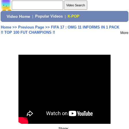
Video Home
|
Popular Videos
|
K-POP
Home
>>
Previous Page
>>
FIFA 17 : OMG 11 INFORMS IN 1 PACK
!! TOP 100 FUT CHAMPIONS !!
More
Share: