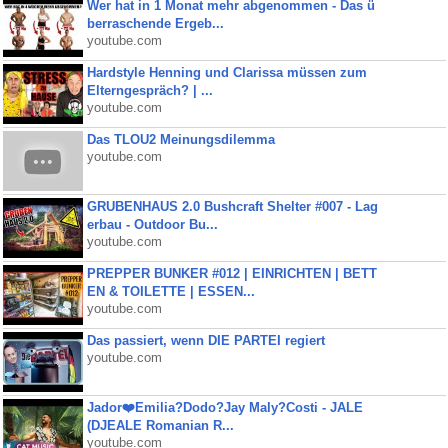
Wer hat in 1 Monat mehr abgenommen - Das ü
berraschende Ergeb...
youtube.com
Hardstyle Henning und Clarissa müssen zum
Elterngespräch? | ...
youtube.com
Das TLOU2 Meinungsdilemma
youtube.com
GRUBENHAUS 2.0 Bushcraft Shelter #007 - Lag
erbau - Outdoor Bu...
youtube.com
PREPPER BUNKER #012 | EINRICHTEN | BETT
EN & TOILETTE | ESSEN...
youtube.com
Das passiert, wenn DIE PARTEI regiert
youtube.com
Jador❤️Emilia?Dodo?Jay Maly?Costi - JALE
(DJEALE Romanian R...
youtube.com