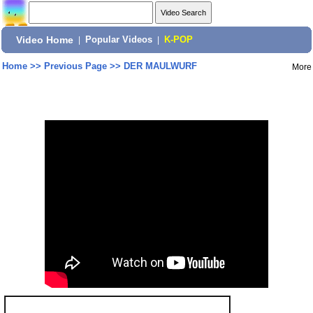
Video Home
|
Popular Videos
|
K-POP
Home
>>
Previous Page
>>
DER MAULWURF
More
Share: