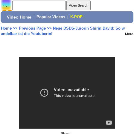
Video Home
|
Popular Videos
|
K-POP
Home
>>
Previous Page
>>
Neue DSDS-Jurorin Shirin David: So w
andelbar ist die Youtuberin!
More
Share: