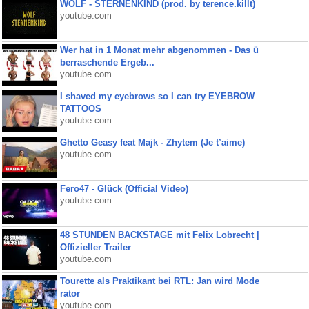
WOLF - STERNENKIND (prod. by terence.killt)
youtube.com
Wer hat in 1 Monat mehr abgenommen - Das ü
berraschende Ergeb...
youtube.com
I shaved my eyebrows so I can try EYEBROW
TATTOOS
youtube.com
Ghetto Geasy feat Majk - Zhytem (Je t’aime)
youtube.com
Fero47 - Glück (Official Video)
youtube.com
48 STUNDEN BACKSTAGE mit Felix Lobrecht |
Offizieller Trailer
youtube.com
Tourette als Praktikant bei RTL: Jan wird Mode
rator
youtube.com