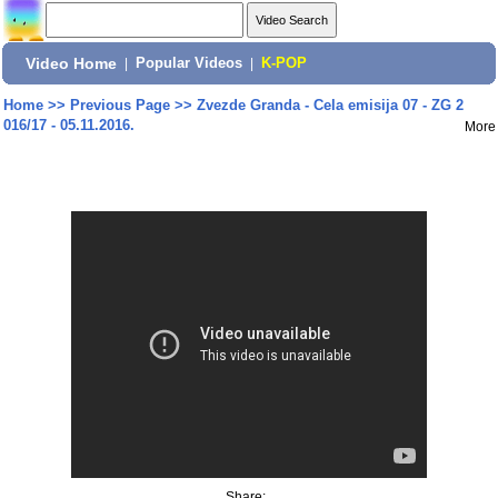
Video Home
|
Popular Videos
|
K-POP
Home
>>
Previous Page
>>
Zvezde Granda - Cela emisija 07 - ZG 2
016/17 - 05.11.2016.
More
Share: