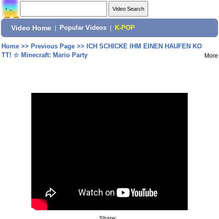
Video Home
|
Popular Videos
|
K-POP
Home
>>
Previous Page
>>
ICH SCHICKE IHM EINEN HAUFEN KO
TT! ☆ Minecraft: Mario Party
More
Share: