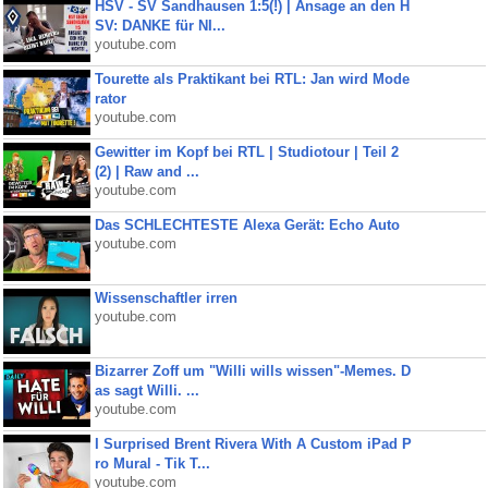
HSV - SV Sandhausen 1:5(!) | Ansage an den H
SV: DANKE für NI...
youtube.com
Tourette als Praktikant bei RTL: Jan wird Mode
rator
youtube.com
Gewitter im Kopf bei RTL | Studiotour | Teil 2
(2) | Raw and ...
youtube.com
Das SCHLECHTESTE Alexa Gerät: Echo Auto
youtube.com
Wissenschaftler irren
youtube.com
Bizarrer Zoff um "Willi wills wissen"-Memes. D
as sagt Willi. ...
youtube.com
I Surprised Brent Rivera With A Custom iPad P
ro Mural - Tik T...
youtube.com