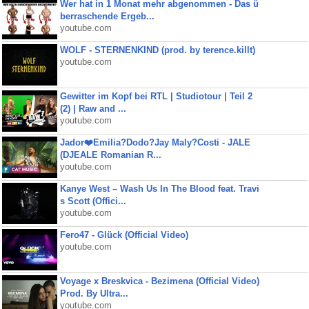
Wer hat in 1 Monat mehr abgenommen - Das ü
berraschende Ergeb...
youtube.com
WOLF - STERNENKIND (prod. by terence.killt)
youtube.com
Gewitter im Kopf bei RTL | Studiotour | Teil 2
(2) | Raw and ...
youtube.com
Jador❤️Emilia?Dodo?Jay Maly?Costi - JALE
(DJEALE Romanian R...
youtube.com
Kanye West – Wash Us In The Blood feat. Travi
s Scott (Offici...
youtube.com
Fero47 - Glück (Official Video)
youtube.com
Voyage x Breskvica - Bezimena (Official Video)
Prod. By Ultra...
youtube.com