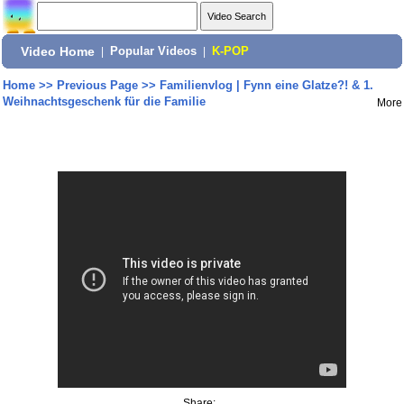
Video Home
|
Popular Videos
|
K-POP
Home
>>
Previous Page
>>
Familienvlog | Fynn eine Glatze?! & 1.
Weihnachtsgeschenk für die Familie
More
Share: