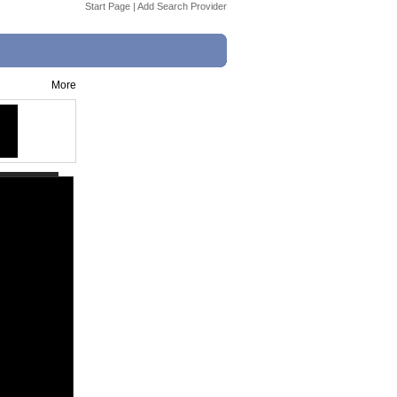
Start Page
|
Add Search Provider
More