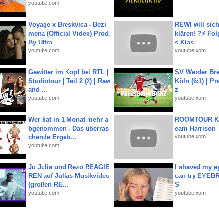
youtube.com
Voyage x Breskvica - Bezi
REWI will si
mena (Official Video) Prod.
klären! ?⚡️ Fol
By Ultra...
s Klas...
youtube.com
youtube.com
Gewitter im Kopf bei RTL |
SV Werder Bre
Studiotour | Teil 2 (2) | Raw
Köln (6:1) | P
and ...
z
youtube.com
youtube.com
Wer hat in 1 Monat mehr a
ROOMTOUR KR
bgenommen - Das überras
eam Harrison
chende Ergeb...
youtube.com
youtube.com
Ju Julia und Rezo REAGIE
I shaved my e
REN auf Julias Musikvideo
can try EYE
(großen RE...
S
youtube.com
youtube.com