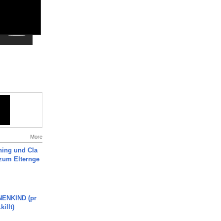
More
ning und Cla
zum Elternge
ENKIND (pr
killt)