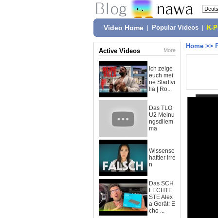
Video Home
|
Popular Videos
|
K-
Home
>>
Active Videos
More
Ich zeige
euch mei
ne Stadtvi
lla | Ro...
Das TLO
U2 Meinu
ngsdilem
ma
Wissensc
haftler irre
n
Das SCH
LECHTE
STE Alex
a Gerät: E
cho ...