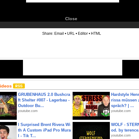
Close
6
Share:
Email
•
URL
•
Editor
•
HTML
Videos
GRUBENHAUS 2.0 Bushcra
Hardstyle Hen
ft Shelter #007 - Lagerbau -
rissa müssen 
Outdoor Bu...
spräch? | ...
youtube.com
youtube.com
I Surprised Brent Rivera Wi
WOLF - STERN
th A Custom iPad Pro Mura
od. by terence.
l - Tik T...
youtube.com