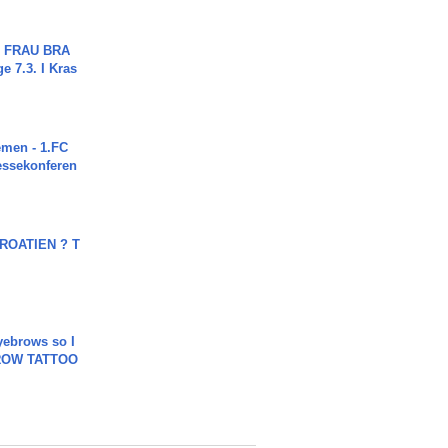
ch FRAU BRA
ge 7.3. I Kras
men - 1.FC
ressekonferen
OATIEN ? T
yebrows so I
BROW TATTOO