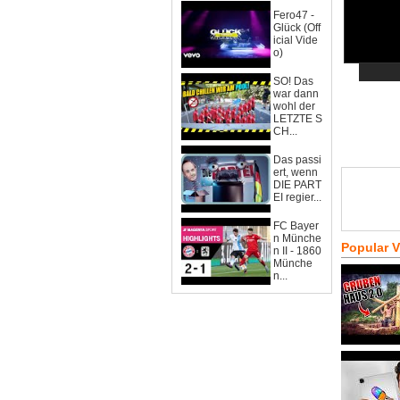
Fero47 -
Glück (Off
icial Vide
o)
SO! Das
war dann
wohl der
LETZTE S
CH...
Das passi
ert, wenn
DIE PART
EI regier...
FC Bayer
n Münche
Popular 
n II - 1860
Münche
n...