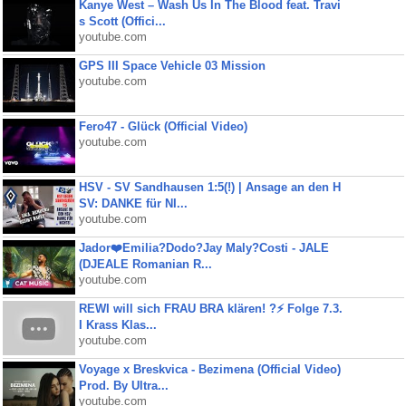
Kanye West – Wash Us In The Blood feat. Travi
s Scott (Offici...
youtube.com
GPS III Space Vehicle 03 Mission
youtube.com
Fero47 - Glück (Official Video)
youtube.com
HSV - SV Sandhausen 1:5(!) | Ansage an den H
SV: DANKE für NI...
youtube.com
Jador❤️Emilia?Dodo?Jay Maly?Costi - JALE
(DJEALE Romanian R...
youtube.com
REWI will sich FRAU BRA klären! ?⚡️ Folge 7.3.
I Krass Klas...
youtube.com
Voyage x Breskvica - Bezimena (Official Video)
Prod. By Ultra...
youtube.com