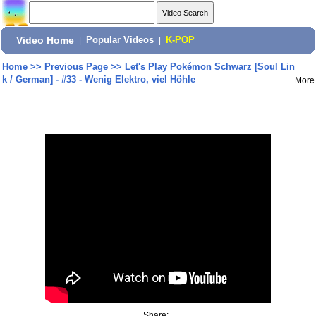
Video Home
|
Popular Videos
|
K-POP
Home
>>
Previous Page
>>
Let's Play Pokémon Schwarz [Soul Lin
k / German] - #33 - Wenig Elektro, viel Höhle
More
Share: