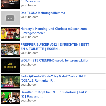
ür Rares vom...
youtube.com
Das TLOU2 Meinungsdilemma
youtube.com
Hardstyle Henning und Clarissa müssen zum
Elterngespräch? | ...
youtube.com
PREPPER BUNKER #012 | EINRICHTEN | BETT
EN & TOILETTE | ESSEN...
youtube.com
WOLF - STERNENKIND (prod. by terence.killt)
youtube.com
Jador❤️Emilia?Dodo?Jay Maly?Costi - JALE
(DJEALE Romanian R...
youtube.com
Gewitter im Kopf bei RTL | Studiotour | Teil 2
(2) | Raw and ...
youtube.com