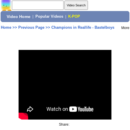
Video Home
|
Popular Videos
|
K-POP
Home
>>
Previous Page
>>
Champions in Reallife - Bastelboys
More
Share: