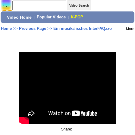
Video Home
|
Popular Videos
|
K-POP
Home
>>
Previous Page
>>
Ein musikalisches InterFAQzzo
More
Share: