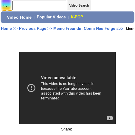
Video Home
|
Popular Videos
|
K-POP
Home
>>
Previous Page
>>
Meine Freundin Conni Neu Folge #55
More
Share: