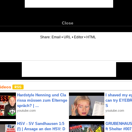
Close
6
Share:
Email
•
URL
•
Editor
•
HTML
Videos
Hardstyle Henning und Cla
I shaved my e
rissa müssen zum Elternge
can try EYE
spräch? | ...
S
youtube.com
youtube.com
HSV - SV Sandhausen 1:5
GRUBENHAUS 
(!) | Ansage an den HSV: D
ft Shelter #007