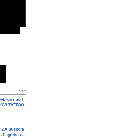
More
yebrows so I
BROW TATTOO
2.0 Bushcra
 - Lagerbau -