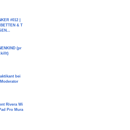
KER #012 |
 BETTEN & T
SEN...
ENKIND (pr
killt)
aktikant bei
 Moderator
ent Rivera Wi
Pad Pro Mura