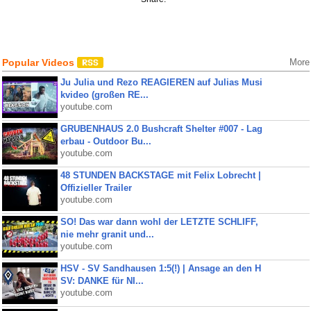
Popular Videos
More
Ju Julia und Rezo REAGIEREN auf Julias Musi
kvideo (großen RE...
youtube.com
GRUBENHAUS 2.0 Bushcraft Shelter #007 - Lag
erbau - Outdoor Bu...
youtube.com
48 STUNDEN BACKSTAGE mit Felix Lobrecht |
Offizieller Trailer
youtube.com
SO! Das war dann wohl der LETZTE SCHLIFF,
nie mehr granit und...
youtube.com
HSV - SV Sandhausen 1:5(!) | Ansage an den H
SV: DANKE für NI...
youtube.com