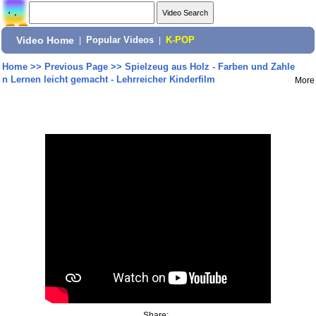
Video Home
|
Popular Videos
|
K-POP
Home
>>
Previous Page
>>
Spielzeug aus Holz - Farben und Zahle
n Lernen leicht gemacht - Lehrreicher Kinderfilm
More
Share: