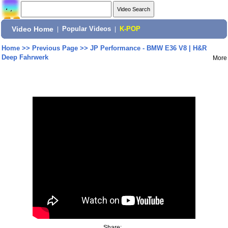
Video Home
|
Popular Videos
|
K-POP
Home
>>
Previous Page
>>
JP Performance - BMW E36 V8 | H&R
Deep Fahrwerk
More
Share: