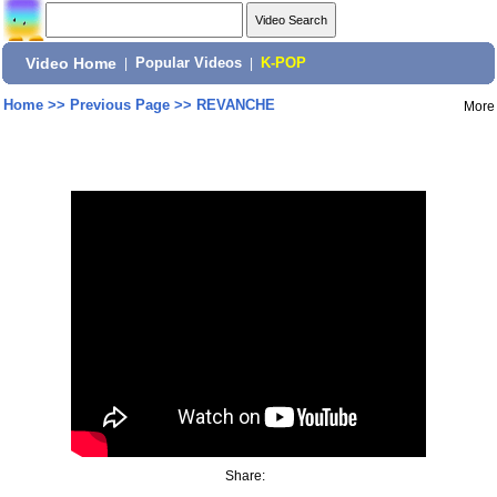
Video Home
|
Popular Videos
|
K-POP
Home
>>
Previous Page
>>
REVANCHE
More
Share: