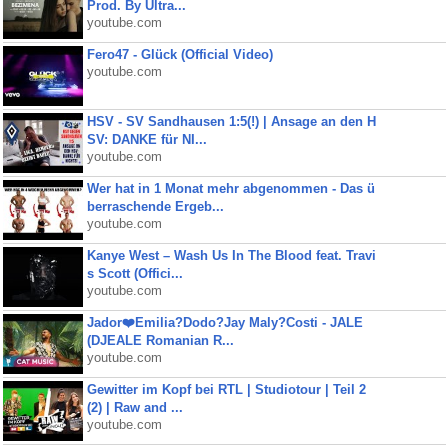
Prod. By Ultra...
youtube.com
Fero47 - Glück (Official Video)
youtube.com
HSV - SV Sandhausen 1:5(!) | Ansage an den H
SV: DANKE für NI...
youtube.com
Wer hat in 1 Monat mehr abgenommen - Das ü
berraschende Ergeb...
youtube.com
Kanye West – Wash Us In The Blood feat. Travi
s Scott (Offici...
youtube.com
Jador❤️Emilia?Dodo?Jay Maly?Costi - JALE
(DJEALE Romanian R...
youtube.com
Gewitter im Kopf bei RTL | Studiotour | Teil 2
(2) | Raw and ...
youtube.com