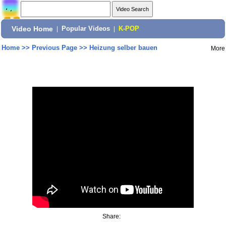
Video Home
|
Popular Videos
|
K-POP
Home
>>
Previous Page
>>
Heizung selber bauen
More
Share: