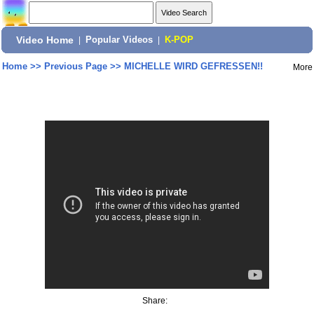
Video Home
|
Popular Videos
|
K-POP
Home
>>
Previous Page
>>
MICHELLE WIRD GEFRESSEN!!
More
Share: