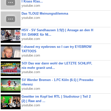
I Krass Klas...
youtube.com
Das TLOU2 Meinungsdilemma
youtube.com
HSV - SV Sandhausen 1:5(!) | Ansage an den H
SV: DANKE für NI...
youtube.com
I shaved my eyebrows so I can try EYEBROW
TATTOOS
youtube.com
SO! Das war dann wohl der LETZTE SCHLIFF,
nie mehr granit und...
youtube.com
SV Werder Bremen - 1.FC Köln (6:1) | Presseko
nferenz
youtube.com
Gewitter im Kopf bei RTL | Studiotour | Teil 2
(2) | Raw and ...
youtube.com