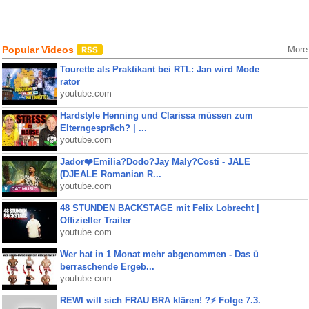
Popular Videos
More
Tourette als Praktikant bei RTL: Jan wird Mode
rator
youtube.com
Hardstyle Henning und Clarissa müssen zum
Elterngespräch? | ...
youtube.com
Jador❤️Emilia?Dodo?Jay Maly?Costi - JALE
(DJEALE Romanian R...
youtube.com
48 STUNDEN BACKSTAGE mit Felix Lobrecht |
Offizieller Trailer
youtube.com
Wer hat in 1 Monat mehr abgenommen - Das ü
berraschende Ergeb...
youtube.com
REWI will sich FRAU BRA klären! ?⚡️ Folge 7.3.