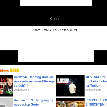
Close
6
Share:
Email
•
URL
•
Editor
•
HTML
Videos
Hardstyle Henning und Cla
48 STUNDEN
rissa müssen zum Elternge
mit Felix Lobre
spräch? | ...
ler Trailer
youtube.com
youtube.com
Rennen 1 | Nürburgring La
PREPPER BUN
ngstrecken-Serie
EINRICHTEN |