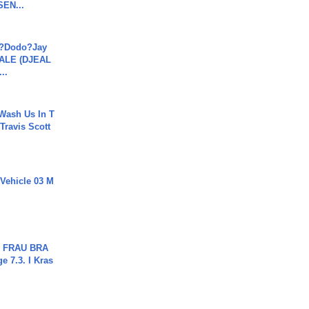
SEN...
a?Dodo?Jay
JALE (DJEAL
..
Wash Us In T
 Travis Scott
 Vehicle 03 M
ch FRAU BRA
ge 7.3. I Kras