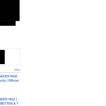
More
 BACKSTAGE
cht | Offiziel
KER #012 |
 BETTEN & T