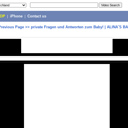
POP
|
iPhone
|
Contact us
Previous Page
>>
private Fragen und Antworten zum Baby! | ALINA´S 