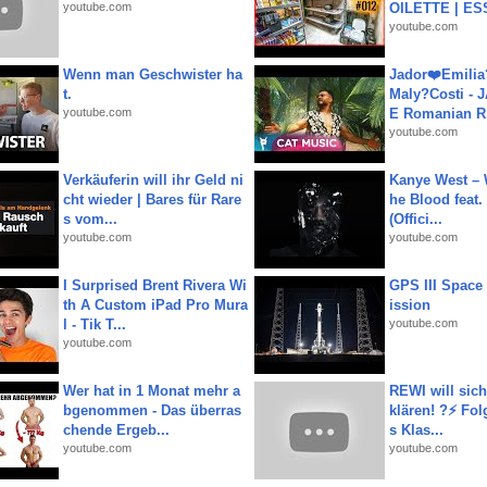
youtube.com
OILETTE | ES
youtube.com
Wenn man Geschwister ha
Jador❤️Emili
t.
Maly?Costi - 
youtube.com
E Romanian R.
youtube.com
Verkäuferin will ihr Geld ni
Kanye West – 
cht wieder | Bares für Rare
he Blood feat.
s vom...
(Offici...
youtube.com
youtube.com
I Surprised Brent Rivera Wi
GPS III Space
th A Custom iPad Pro Mura
ission
l - Tik T...
youtube.com
youtube.com
Wer hat in 1 Monat mehr a
REWI will si
bgenommen - Das überras
klären! ?⚡️ Fol
chende Ergeb...
s Klas...
youtube.com
youtube.com