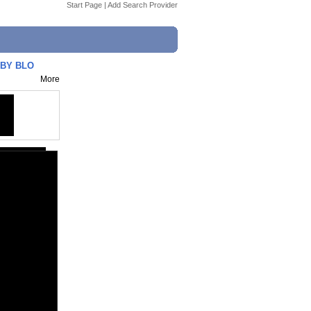
Start Page
|
Add Search Provider
BABY BLO
More