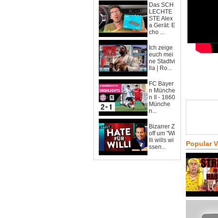
Das SCH
LECHTE
STE Alex
a Gerät: E
cho ...
Ich zeige
euch mei
ne Stadtvi
lla | Ro...
FC Bayer
n Münche
n II - 1860
Münche
n...
Bizarrer Z
off um "Wi
lli wills wi
Popular 
ssen...