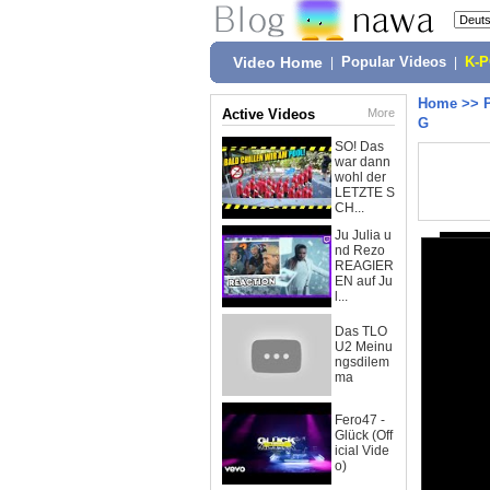
Video Home
|
Popular Videos
|
K-
Home
>>
Active Videos
More
G
SO! Das
war dann
wohl der
LETZTE S
CH...
Ju Julia u
nd Rezo
REAGIER
EN auf Ju
l...
Das TLO
U2 Meinu
ngsdilem
ma
Fero47 -
Glück (Off
icial Vide
o)