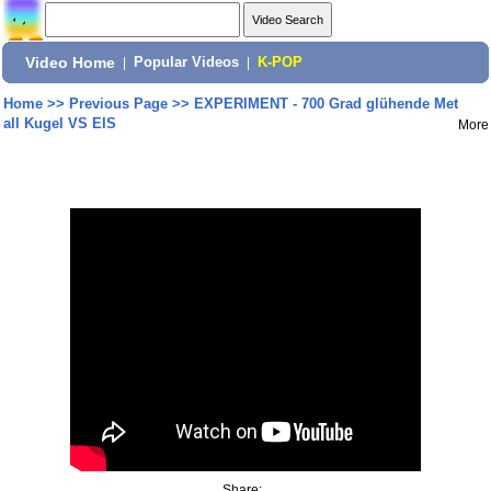
Video Home
|
Popular Videos
|
K-POP
Home
>>
Previous Page
>>
EXPERIMENT - 700 Grad glühende Met
all Kugel VS EIS
More
Share: