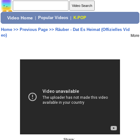
Video Home
|
Popular Videos
|
K-POP
Home
>>
Previous Page
>>
Räuber - Dat Es Heimat (Offizielles Vid
eo)
More
Share: