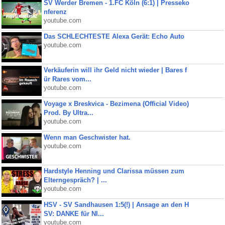
SV Werder Bremen - 1.FC Köln (6:1) | Presseko
nferenz
youtube.com
Das SCHLECHTESTE Alexa Gerät: Echo Auto
youtube.com
Verkäuferin will ihr Geld nicht wieder | Bares f
ür Rares vom...
youtube.com
Voyage x Breskvica - Bezimena (Official Video)
Prod. By Ultra...
youtube.com
Wenn man Geschwister hat.
youtube.com
Hardstyle Henning und Clarissa müssen zum
Elterngespräch? | ...
youtube.com
HSV - SV Sandhausen 1:5(!) | Ansage an den H
SV: DANKE für NI...
youtube.com