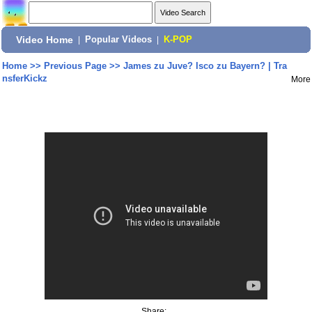
Video Home
|
Popular Videos
|
K-POP
Home
>>
Previous Page
>>
James zu Juve? Isco zu Bayern? | Tra
nsferKickz
More
Share: