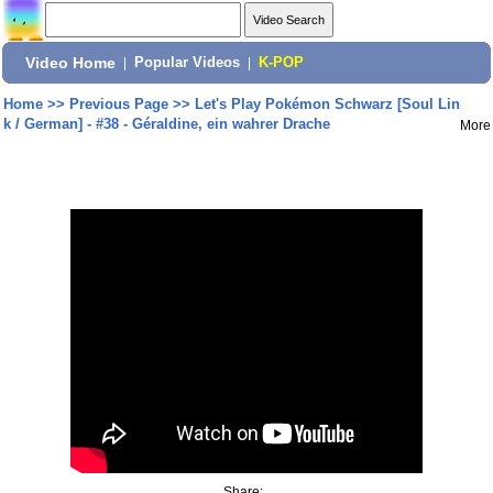
Video Home
|
Popular Videos
|
K-POP
Home
>>
Previous Page
>>
Let's Play Pokémon Schwarz [Soul Lin
k / German] - #38 - Géraldine, ein wahrer Drache
More
Share: