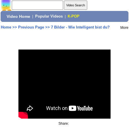
Video Home
|
Popular Videos
|
K-POP
Home
>>
Previous Page
>>
7 Bilder - Wie Intelligent bist du?
More
Share: