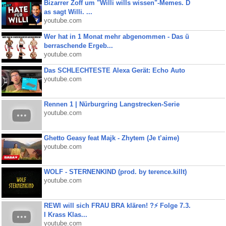
Bizarrer Zoff um "Willi wills wissen"-Memes. D
as sagt Willi. ...
youtube.com
Wer hat in 1 Monat mehr abgenommen - Das ü
berraschende Ergeb...
youtube.com
Das SCHLECHTESTE Alexa Gerät: Echo Auto
youtube.com
Rennen 1 | Nürburgring Langstrecken-Serie
youtube.com
Ghetto Geasy feat Majk - Zhytem (Je t’aime)
youtube.com
WOLF - STERNENKIND (prod. by terence.killt)
youtube.com
REWI will sich FRAU BRA klären! ?⚡️ Folge 7.3.
I Krass Klas...
youtube.com