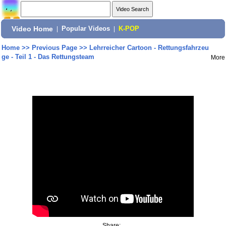
Video Home
|
Popular Videos
|
K-POP
Home
>>
Previous Page
>>
Lehrreicher Cartoon - Rettungsfahrzeu
ge - Teil 1 - Das Rettungsteam
More
Share: