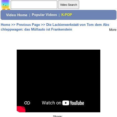
Video Home
|
Popular Videos
|
K-POP
Home
>>
Previous Page
>>
Die Lackierwerkstatt von Tom dem Abs
chleppwagen: das Müllauto ist Frankenstein
More
Share: