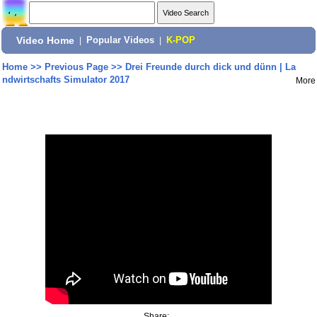
Video Home
|
Popular Videos
|
K-POP
Home
>>
Previous Page
>>
Drei Freunde durch dick und dünn | La
ndwirtschafts Simulator 2017
More
Share: