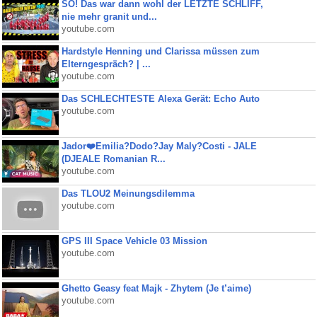
SO! Das war dann wohl der LETZTE SCHLIFF,
nie mehr granit und...
youtube.com
Hardstyle Henning und Clarissa müssen zum
Elterngespräch? | ...
youtube.com
Das SCHLECHTESTE Alexa Gerät: Echo Auto
youtube.com
Jador❤️Emilia?Dodo?Jay Maly?Costi - JALE
(DJEALE Romanian R...
youtube.com
Das TLOU2 Meinungsdilemma
youtube.com
GPS III Space Vehicle 03 Mission
youtube.com
Ghetto Geasy feat Majk - Zhytem (Je t’aime)
youtube.com