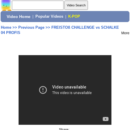
Video Home
|
Popular Videos
|
K-POP
Home
>>
Previous Page
>>
FREISTOß CHALLENGE vs SCHALKE
04 PROFIS
More
Share: