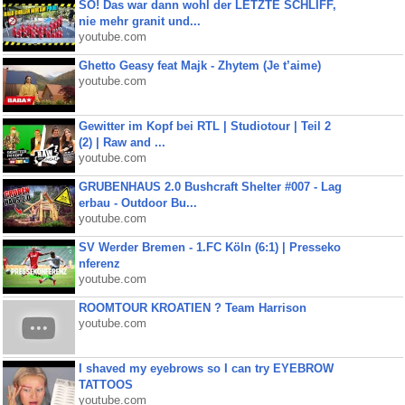
SO! Das war dann wohl der LETZTE SCHLIFF,
nie mehr granit und...
youtube.com
Ghetto Geasy feat Majk - Zhytem (Je t’aime)
youtube.com
Gewitter im Kopf bei RTL | Studiotour | Teil 2
(2) | Raw and ...
youtube.com
GRUBENHAUS 2.0 Bushcraft Shelter #007 - Lag
erbau - Outdoor Bu...
youtube.com
SV Werder Bremen - 1.FC Köln (6:1) | Presseko
nferenz
youtube.com
ROOMTOUR KROATIEN ? Team Harrison
youtube.com
I shaved my eyebrows so I can try EYEBROW
TATTOOS
youtube.com