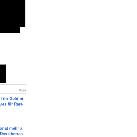
More
l ihr Geld ni
ares für Rare
Monat mehr a
Das überras