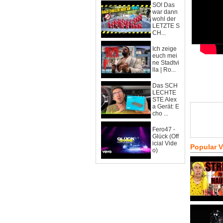
SO! Das
war dann
wohl der
LETZTE S
CH...
Ich zeige
euch mei
ne Stadtvi
lla | Ro...
Das SCH
LECHTE
STE Alex
a Gerät: E
cho ...
Fero47 -
Glück (Off
icial Vide
Popular 
o)