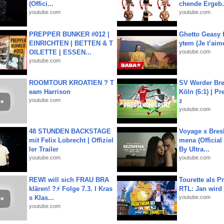
(Offici...
chende Ergeb.
youtube.com
youtube.com
PREPPER BUNKER #012 |
Ghetto Geasy f
EINRICHTEN | BETTEN & T
ytem (Je t’aim
OILETTE | ESSEN...
youtube.com
youtube.com
ROOMTOUR KROATIEN ? T
SV Werder Bre
eam Harrison
Köln (6:1) | P
youtube.com
z
youtube.com
48 STUNDEN BACKSTAGE
Voyage x Bresk
mit Felix Lobrecht | Offiziel
mena (Official
ler Trailer
By Ultra...
youtube.com
youtube.com
REWI will sich FRAU BRA
Tourette als Pr
klären! ?⚡️ Folge 7.3. I Kras
RTL: Jan wird
s Klas...
youtube.com
youtube.com