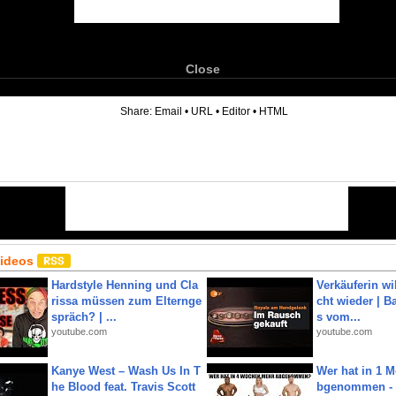
Close
6
Share:
Email
•
URL
•
Editor
•
HTML
Videos
Hardstyle Henning und Cla
Verkäuferin wil
rissa müssen zum Elternge
cht wieder | B
spräch? | ...
s vom...
youtube.com
youtube.com
Kanye West – Wash Us In T
Wer hat in 1 
he Blood feat. Travis Scott
bgenommen - 