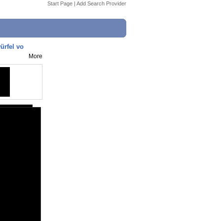
Start Page
|
Add Search Provider
rfel vo
More