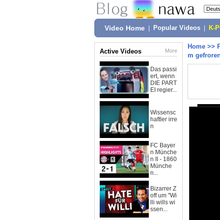
Video Home
|
Popular Videos
|
K-
Home
>>
Active Videos
More
m gefrore
Das passi
ert, wenn
DIE PART
EI regier...
Wissensc
haftler irre
n
FC Bayer
n Münche
n II - 1860
Münche
n...
Bizarrer Z
off um "Wi
lli wills wi
ssen...