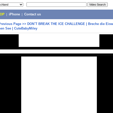
POP
|
iPhone
|
Contact us
Previous Page
>>
DON´T BREAK THE ICE CHALLENGE | Breche die Eiswü
nen See | CuteBabyMiley