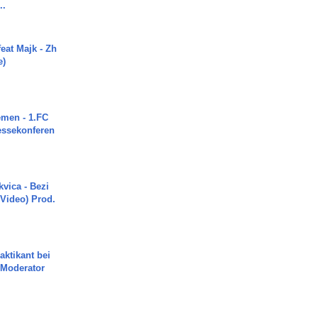
..
eat Majk - Zh
e)
men - 1.FC
ressekonferen
vica - Bezi
 Video) Prod.
aktikant bei
 Moderator