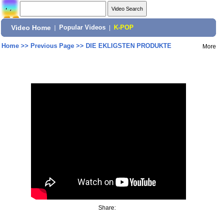
Video Home
|
Popular Videos
|
K-POP
Home
>>
Previous Page
>>
DIE EKLIGSTEN PRODUKTE
More
Share: