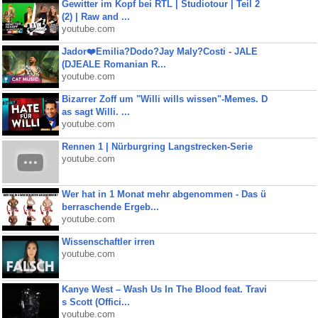
Gewitter im Kopf bei RTL | Studiotour | Teil 2
(2) | Raw and ...
youtube.com
Jador❤️Emilia?Dodo?Jay Maly?Costi - JALE
(DJEALE Romanian R...
youtube.com
Bizarrer Zoff um "Willi wills wissen"-Memes. D
as sagt Willi. ...
youtube.com
Rennen 1 | Nürburgring Langstrecken-Serie
youtube.com
Wer hat in 1 Monat mehr abgenommen - Das ü
berraschende Ergeb...
youtube.com
Wissenschaftler irren
youtube.com
Kanye West – Wash Us In The Blood feat. Travi
s Scott (Offici...
youtube.com