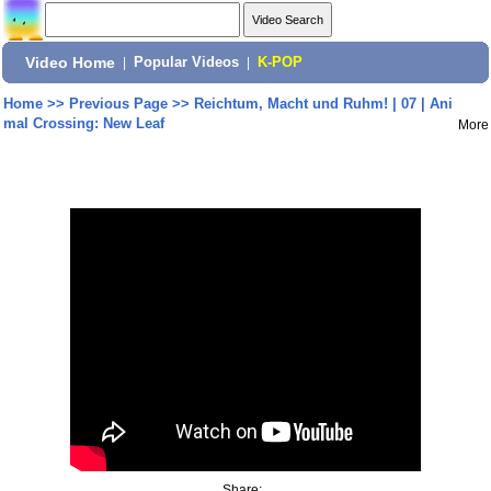
Video Home
|
Popular Videos
|
K-POP
Home
>>
Previous Page
>>
Reichtum, Macht und Ruhm! | 07 | Ani
mal Crossing: New Leaf
More
Share: