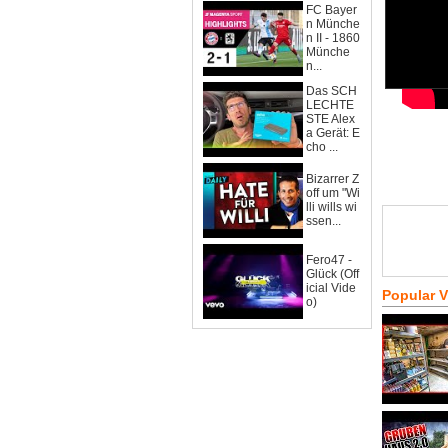
FC Bayer
n Münche
n II - 1860
Münche
n...
Das SCH
LECHTE
STE Alex
a Gerät: E
cho ...
Bizarrer Z
off um "Wi
lli wills wi
ssen...
Fero47 -
Glück (Off
icial Vide
Popular 
o)