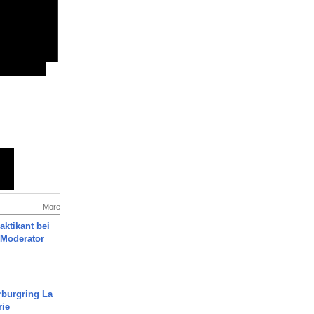
More
aktikant bei
 Moderator
rburgring La
rie