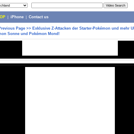
POP
|
iPhone
|
Contact us
Previous Page
>>
Exklusive Z-Attacken der Starter-Pokémon und mehr Ul
émon Sonne und Pokémon Mond!