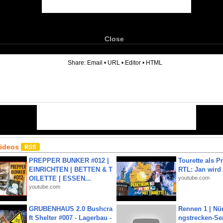
Close
6
Share:
Email
•
URL
•
Editor
•
HTML
Videos
PREPPER BUNKER #012 |
Tourette als Pr
EINRICHTEN | BETTEN & T
RTL: Jan wird
OILETTE | ESSEN...
youtube.com
youtube.com
GRUBENHAUS 2.0 Bushcra
Rennen 1 | Nü
ft Shelter #007 - Lagerbau -
ngstrecken-Se