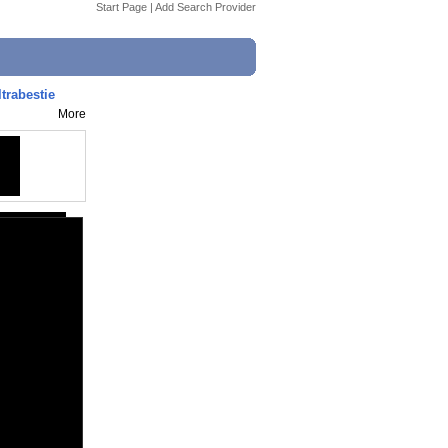
Start Page
|
Add Search Provider
trabestie
More