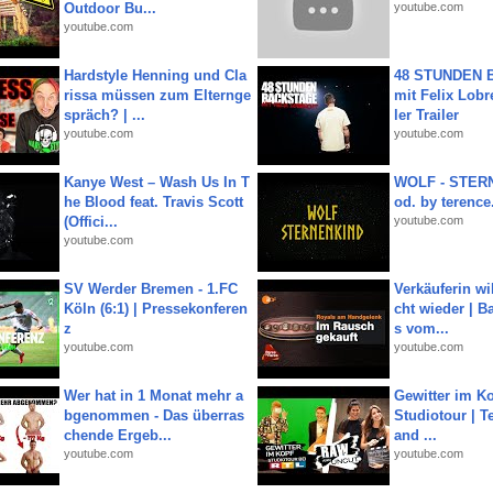
Outdoor Bu...
youtube.com
youtube.com
Hardstyle Henning und Cla
48 STUNDEN
rissa müssen zum Elternge
mit Felix Lobre
spräch? | ...
ler Trailer
youtube.com
youtube.com
Kanye West – Wash Us In T
WOLF - STERN
he Blood feat. Travis Scott
od. by terence.
(Offici...
youtube.com
youtube.com
SV Werder Bremen - 1.FC
Verkäuferin wil
Köln (6:1) | Pressekonferen
cht wieder | B
z
s vom...
youtube.com
youtube.com
Wer hat in 1 Monat mehr a
Gewitter im Ko
bgenommen - Das überras
Studiotour | Te
chende Ergeb...
and ...
youtube.com
youtube.com