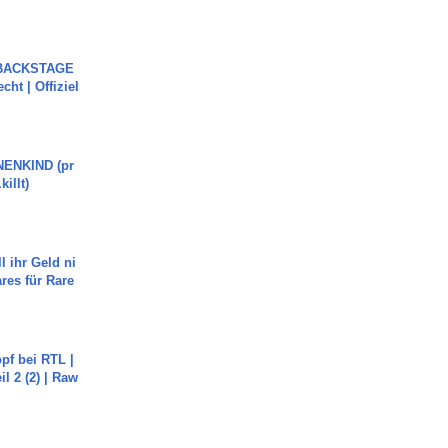
 BACKSTAGE
cht | Offiziel
ENKIND (pr
killt)
l ihr Geld ni
ares für Rare
pf bei RTL |
il 2 (2) | Raw