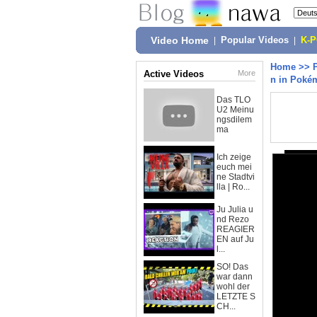
Video Home
|
Popular Videos
|
K-
Home
>>
Active Videos
More
n in Pok
Das TLO
U2 Meinu
ngsdilem
ma
Ich zeige
euch mei
ne Stadtvi
lla | Ro...
Ju Julia u
nd Rezo
REAGIER
EN auf Ju
l...
SO! Das
war dann
wohl der
LETZTE S
CH...