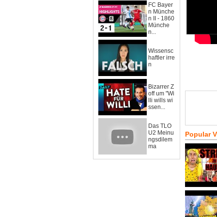
FC Bayer
n Münche
n II - 1860
Münche
n...
Wissensc
haftler irre
n
Bizarrer Z
off um "Wi
lli wills wi
ssen...
Das TLO
U2 Meinu
Popular 
ngsdilem
ma