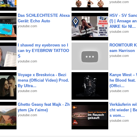
youtube.com
Das SCHLECHTESTE Alexa
HSV - SV San
Gerät: Echo Auto
(!) | Ansage a
youtube.com
ANKE für NI...
youtube.com
I shaved my eyebrows so I
ROOMTOUR KR
can try EYEBROW TATTOO
eam Harrison
S
youtube.com
youtube.com
Voyage x Breskvica - Bezi
Kanye West – 
mena (Official Video) Prod.
he Blood feat.
By Ultra...
(Offici...
youtube.com
youtube.com
Ghetto Geasy feat Majk - Zh
Verkäuferin wil
ytem (Je t’aime)
cht wieder | B
youtube.com
s vom...
youtube.com