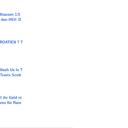
dhausen 1:5
n den HSV: D
OATIEN ? T
Wash Us In T
 Travis Scott
l ihr Geld ni
ares für Rare