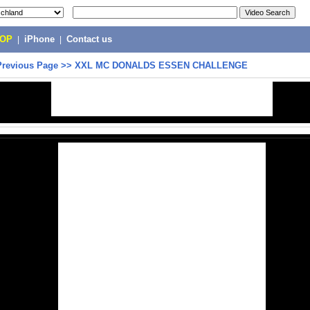
POP
|
iPhone
|
Contact us
Previous Page
>>
XXL MC DONALDS ESSEN CHALLENGE