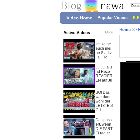
Video Home
|
Popular Videos
|
K-
Home
>>
Active Videos
More
Ich zeige
euch mei
ne Stadtvi
lla | Ro...
Ju Julia u
nd Rezo
REAGIER
EN auf Ju
l...
SO! Das
war dann
wohl der
LETZTE S
CH...
Das passi
ert, wenn
DIE PART
EI regier...