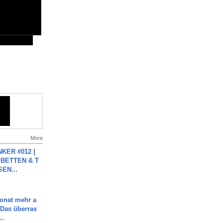
More
KER #012 |
 BETTEN & T
SEN...
Monat mehr a
Das überras
..