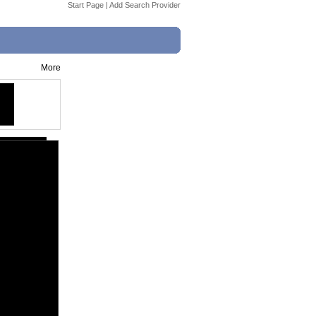
Start Page
|
Add Search Provider
More