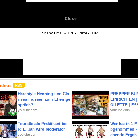
Close
6
Share:
Email
•
URL
•
Editor
•
HTML
Videos
Hardstyle Henning und Cla
PREPPER BUN
rissa müssen zum Elternge
EINRICHTEN |
spräch? | ...
OILETTE | ES
youtube.com
youtube.com
Tourette als Praktikant bei
Wer hat in 1 
RTL: Jan wird Moderator
bgenommen - 
youtube.com
chende Ergeb.