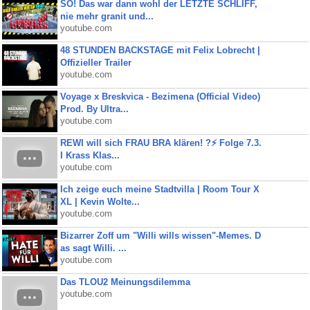
SO! Das war dann wohl der LETZTE SCHLIFF,
nie mehr granit und...
youtube.com
48 STUNDEN BACKSTAGE mit Felix Lobrecht |
Offizieller Trailer
youtube.com
Voyage x Breskvica - Bezimena (Official Video)
Prod. By Ultra...
youtube.com
REWI will sich FRAU BRA klären! ?⚡️ Folge 7.3.
I Krass Klas...
youtube.com
Ich zeige euch meine Stadtvilla | Room Tour X
XL | Kevin Wolte...
youtube.com
Bizarrer Zoff um "Willi wills wissen"-Memes. D
as sagt Willi. ...
youtube.com
Das TLOU2 Meinungsdilemma
youtube.com