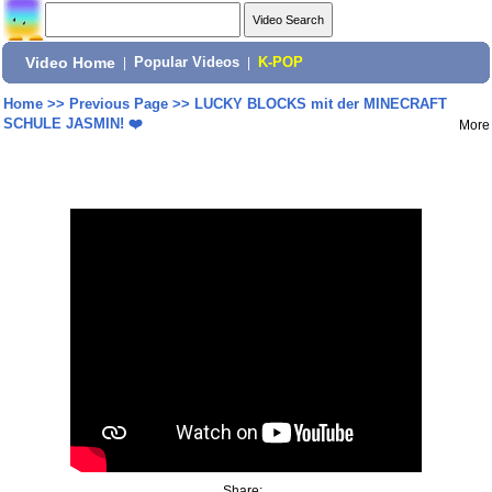
Video Home
|
Popular Videos
|
K-POP
Home
>>
Previous Page
>>
LUCKY BLOCKS mit der MINECRAFT
SCHULE JASMIN! ❤️
More
Share: