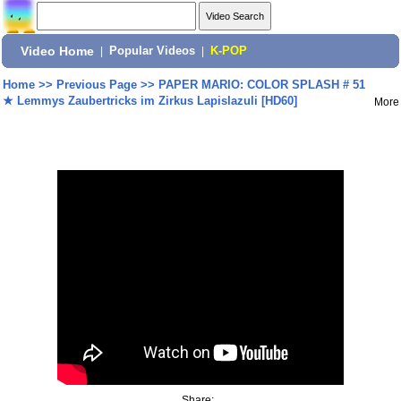
Video Home
|
Popular Videos
|
K-POP
Home
>>
Previous Page
>>
PAPER MARIO: COLOR SPLASH # 51
★ Lemmys Zaubertricks im Zirkus Lapislazuli [HD60]
More
Share: