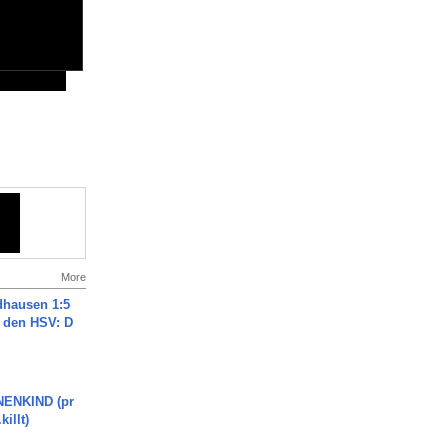
More
dhausen 1:5
n den HSV: D
ENKIND (pr
killt)