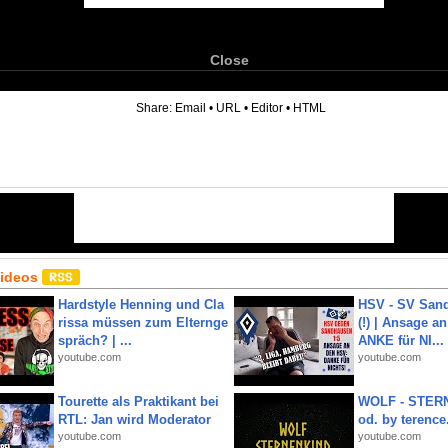
Close
6
Share:
Email
•
URL
•
Editor
•
HTML
Videos
Hardstyle Henning und Cla
HSV - SV San
rissa müssen zum Elternge
(!) | Ansage a
spräch? | ...
ANKE für NI...
youtube.com
youtube.com
Tourette als Praktikant bei
WOLF - STERN
RTL: Jan wird Moderator
od. by terence.
youtube.com
youtube.com