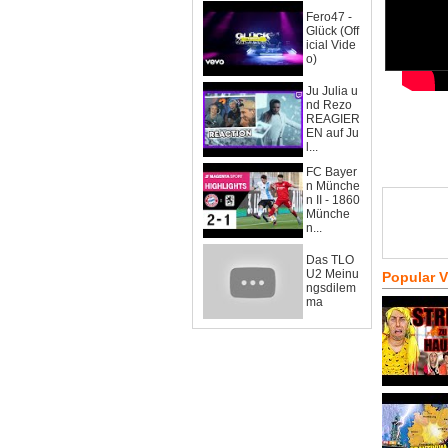
Fero47 -
Glück (Off
icial Vide
o)
Ju Julia u
nd Rezo
REAGIER
EN auf Ju
l...
FC Bayer
n Münche
n II - 1860
Münche
n...
Das TLO
U2 Meinu
Popular 
ngsdilem
ma