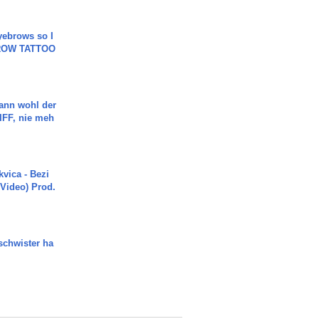
yebrows so I
BROW TATTOO
ann wohl der
FF, nie meh
vica - Bezi
 Video) Prod.
chwister ha