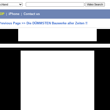
POP
|
iPhone
|
Contact us
Previous Page
>>
Die DÜMMSTEN Bauwerke aller Zeiten !!