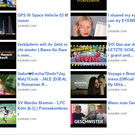
GPS III Space Vehicle 03 M
I shaved my e
ission
can try EYE
youtube.com
S
youtube.com
Verkäuferin will ihr Geld ni
SO! Das war d
cht wieder | Bares für Rare
LETZTE SCHLI
s vom...
r granit und...
youtube.com
youtube.com
Jador❤️Emilia?Dodo?Jay
Voyage x Bresk
Maly?Costi - JALE (DJEAL
mena (Official
E Romanian R...
By Ultra...
youtube.com
youtube.com
SV Werder Bremen - 1.FC
Wenn man Ges
Köln (6:1) | Pressekonferen
t.
z
youtube.com
youtube.com