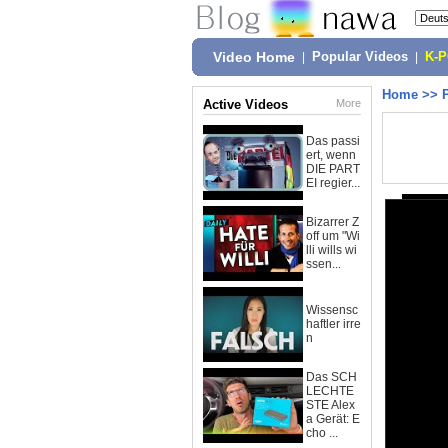
Video Home
|
Popular Videos
|
K-
Home
>>
Active Videos
More
Das passi
ert, wenn
DIE PART
EI regier...
Bizarrer Z
off um "Wi
lli wills wi
ssen...
Wissensc
haftler irre
n
Das SCH
LECHTE
STE Alex
a Gerät: E
cho ...