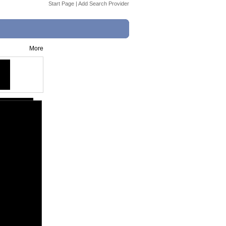
Start Page
|
Add Search Provider
More