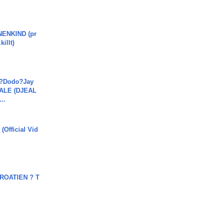
ENKIND (pr
killt)
a?Dodo?Jay
JALE (DJEAL
..
(Official Vid
OATIEN ? T