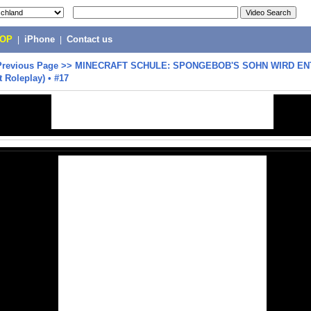
POP
|
iPhone
|
Contact us
Previous Page
>>
MINECRAFT SCHULE: SPONGEBOB'S SOHN WIRD EN
t Roleplay) • #17