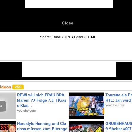
Close
6
Share:
Email
•
URL
•
Editor
•
HTML
Videos
REWI will sich FRAU BRA
Tourette als Pr
klären! ?⚡️ Folge 7.3. I Kras
RTL: Jan wird
s Klas...
youtube.com
youtube.com
Hardstyle Henning und Cla
GRUBENHAUS 
rissa müssen zum Elternge
ft Shelter #007