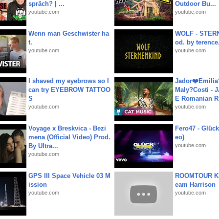
spräch? | ...
Outdoor Bu...
youtube.com
youtube.com
Wenn man Geschwister ha
WOLF - STERN
t.
od. by terence.
youtube.com
youtube.com
I shaved my eyebrows so I
Jador❤️Emili
can try EYEBROW TATTOO
Maly?Costi - 
S
E Romanian R.
youtube.com
youtube.com
Voyage x Breskvica - Bezi
Fero47 - Glück 
mena (Official Video) Prod.
eo)
By Ultra...
youtube.com
youtube.com
GPS III Space Vehicle 03 M
ROOMTOUR KR
ission
eam Harrison
youtube.com
youtube.com