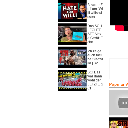
Bizarrer Z
off um "Wi
lli wills wi
ssen...
Das SCH
LECHTE
STE Alex
a Gerät: E
cho ...
Ich zeige
euch mei
ne Stadtvi
lla | Ro...
SO! Das
war dann
wohl der
Popular 
LETZTE S
CH...