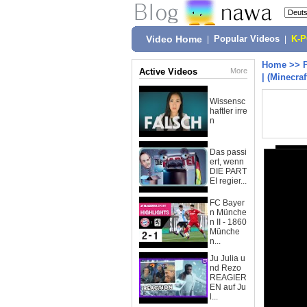
Video Home
|
Popular Videos
|
K-
Home
>>
Active Videos
More
| (Minecraf
Wissensc
haftler irre
n
Das passi
ert, wenn
DIE PART
EI regier...
FC Bayer
n Münche
n II - 1860
Münche
n...
Ju Julia u
nd Rezo
REAGIER
EN auf Ju
l...