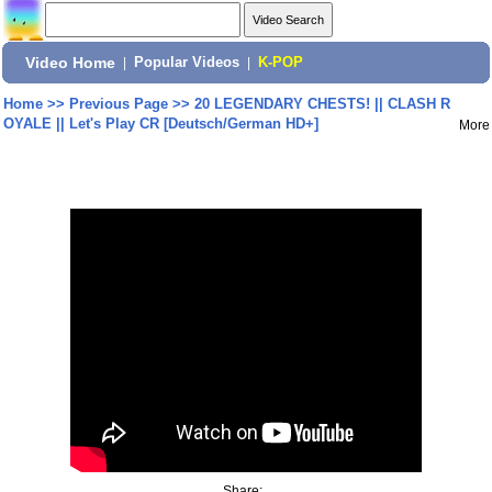
Video Home
|
Popular Videos
|
K-POP
Home
>>
Previous Page
>>
20 LEGENDARY CHESTS! || CLASH R
OYALE || Let's Play CR [Deutsch/German HD+]
More
Share: