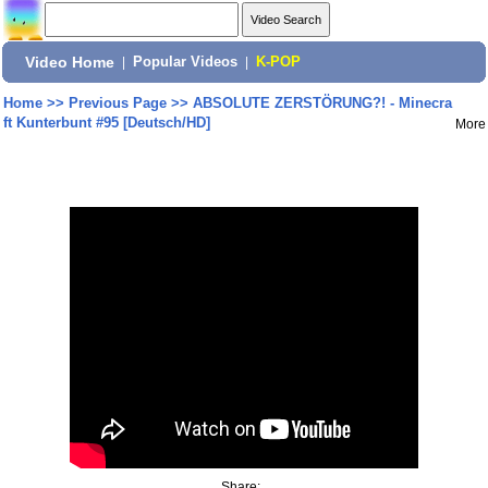
Video Home
|
Popular Videos
|
K-POP
Home
>>
Previous Page
>>
ABSOLUTE ZERSTÖRUNG?! - Minecra
ft Kunterbunt #95 [Deutsch/HD]
More
Share: