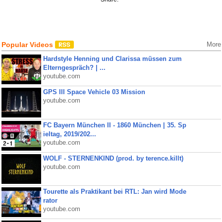
Popular Videos
More
Hardstyle Henning und Clarissa müssen zum
Elterngespräch? | ...
youtube.com
GPS III Space Vehicle 03 Mission
youtube.com
FC Bayern München II - 1860 München | 35. Sp
ieltag, 2019/202...
youtube.com
WOLF - STERNENKIND (prod. by terence.killt)
youtube.com
Tourette als Praktikant bei RTL: Jan wird Mode
rator
youtube.com