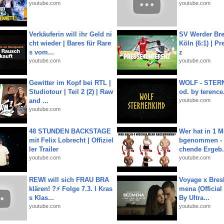
youtube.com
youtube.com
Verkäuferin will ihr Geld ni
SV Werder Bre
cht wieder | Bares für Rare
Köln (6:1) | P
s vom...
z
youtube.com
youtube.com
Gewitter im Kopf bei RTL |
WOLF - STERN
Studiotour | Teil 2 (2) | Raw
od. by terence.
and ...
youtube.com
youtube.com
48 STUNDEN BACKSTAGE
Wer hat in 1 
mit Felix Lobrecht | Offiziel
bgenommen - 
ler Trailer
chende Ergeb.
youtube.com
youtube.com
REWI will sich FRAU BRA
Voyage x Bresk
klären! ?⚡️ Folge 7.3. I Kras
mena (Official
s Klas...
By Ultra...
youtube.com
youtube.com