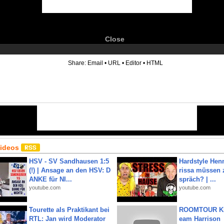
Close
6
Share:
Email
•
URL
•
Editor
•
HTML
Videos
HSV - SV Sandhausen 1:5
Hardstyle Hen
(!) | Ansage an den HSV: D
rissa müssen 
ANKE für NI...
spräch? | ...
youtube.com
youtube.com
Tourette als Praktikant bei
ROOMTOUR KR
RTL: Jan wird Moderator
eam Harrison