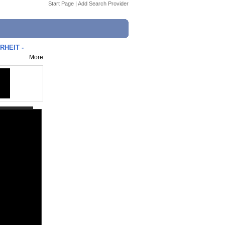
Start Page
|
Add Search Provider
RHEIT -
More