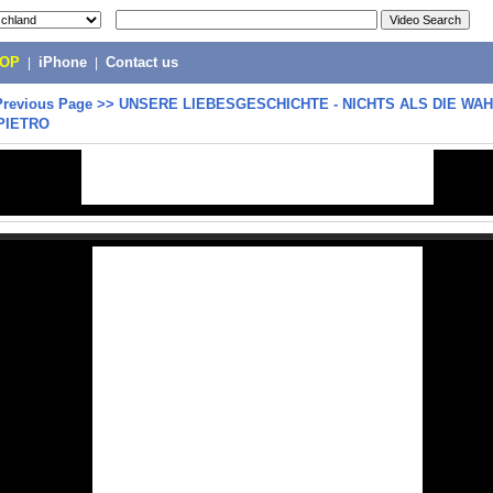
POP
|
iPhone
|
Contact us
Previous Page
>>
UNSERE LIEBESGESCHICHTE - NICHTS ALS DIE WAH
PIETRO