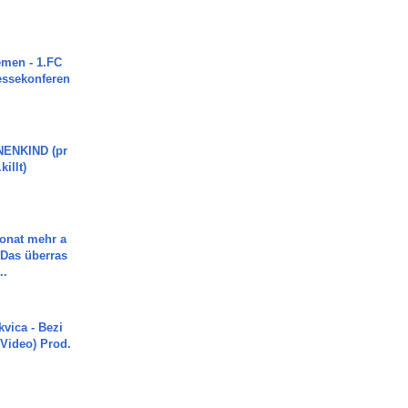
men - 1.FC
ressekonferen
ENKIND (pr
killt)
Monat mehr a
Das überras
..
vica - Bezi
 Video) Prod.