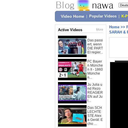
Video Home
|
Popular Videos
|
K-
Home
>>
Active Videos
More
SARAH & 
Das passi
ert, wenn
DIE PART
EI regier...
FC Bayer
n Münche
n II - 1860
Münche
n...
Ju Julia u
nd Rezo
REAGIER
EN auf Ju
l...
Das SCH
LECHTE
STE Alex
a Gerät: E
cho ...