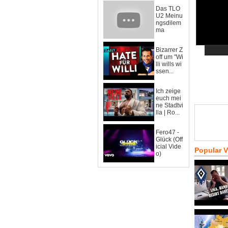
Das TLO
U2 Meinu
ngsdilem
ma
Bizarrer Z
off um "Wi
lli wills wi
ssen...
Ich zeige
euch mei
ne Stadtvi
lla | Ro...
Fero47 -
Glück (Off
icial Vide
Popular 
o)