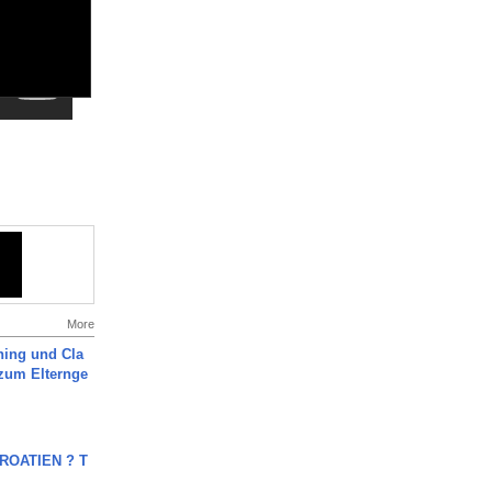
More
ning und Cla
zum Elternge
OATIEN ? T