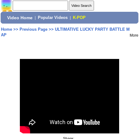
Video Home
|
Popular Videos
|
K-POP
Home
>>
Previous Page
>>
ULTIMATIVE LUCKY PARTY BATTLE M
AP
More
Share: