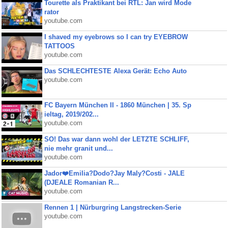
Tourette als Praktikant bei RTL: Jan wird Mode
rator
youtube.com
I shaved my eyebrows so I can try EYEBROW
TATTOOS
youtube.com
Das SCHLECHTESTE Alexa Gerät: Echo Auto
youtube.com
FC Bayern München II - 1860 München | 35. Sp
ieltag, 2019/202...
youtube.com
SO! Das war dann wohl der LETZTE SCHLIFF,
nie mehr granit und...
youtube.com
Jador❤️Emilia?Dodo?Jay Maly?Costi - JALE
(DJEALE Romanian R...
youtube.com
Rennen 1 | Nürburgring Langstrecken-Serie
youtube.com