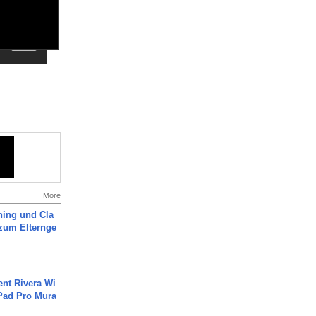
More
ning und Cla
zum Elternge
ent Rivera Wi
Pad Pro Mura