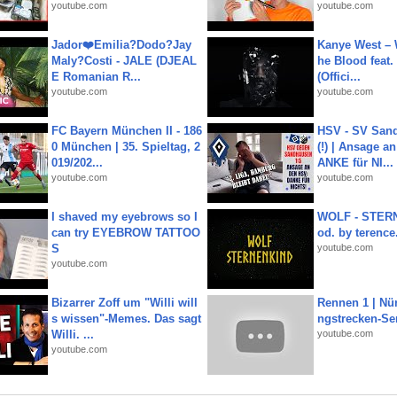
youtube.com
youtube.com
Jador❤️Emilia?Dodo?Jay
Kanye West – 
Maly?Costi - JALE (DJEAL
he Blood feat.
E Romanian R...
(Offici...
youtube.com
youtube.com
FC Bayern München II - 186
HSV - SV San
0 München | 35. Spieltag, 2
(!) | Ansage a
019/202...
ANKE für NI...
youtube.com
youtube.com
I shaved my eyebrows so I
WOLF - STERN
can try EYEBROW TATTOO
od. by terence.
S
youtube.com
youtube.com
Bizarrer Zoff um "Willi will
Rennen 1 | Nü
s wissen"-Memes. Das sagt
ngstrecken-Se
Willi. ...
youtube.com
youtube.com