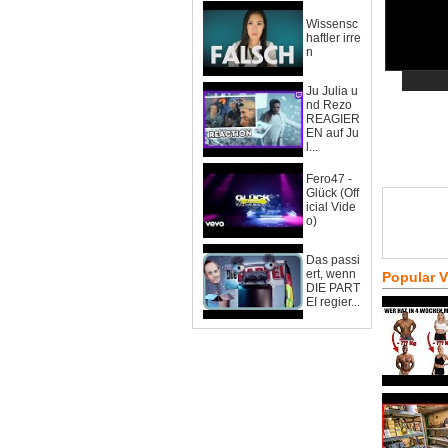
Wissensc
haftler irre
n
Ju Julia u
nd Rezo
REAGIER
EN auf Ju
l...
Fero47 -
Glück (Off
icial Vide
o)
Das passi
ert, wenn
Popular 
DIE PART
EI regier...