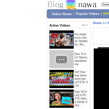
Video Home
|
Popular Videos
|
K-
Home
>>
Active Videos
More
Ich zeige
euch mei
ne Stadtvi
lla | Ro...
Das TLO
U2 Meinu
ngsdilem
ma
SO! Das
war dann
wohl der
LETZTE S
CH...
Das SCH
LECHTE
STE Alex
a Gerät: E
cho ...