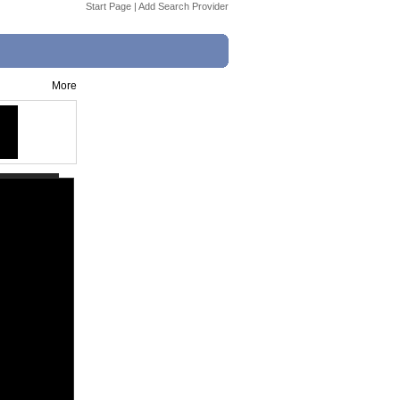
Start Page
|
Add Search Provider
More