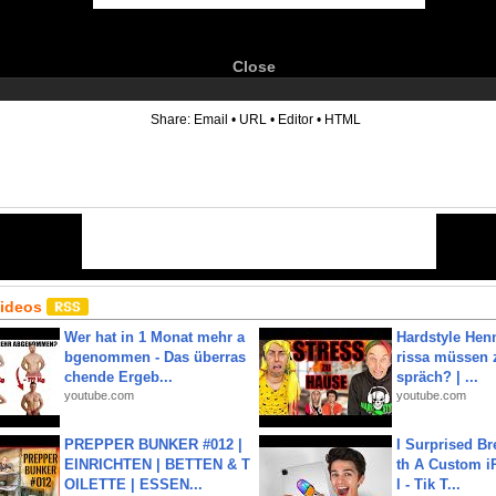
Close
6
Share:
Email
•
URL
•
Editor
•
HTML
Videos
Wer hat in 1 Monat mehr a
Hardstyle Hen
bgenommen - Das überras
rissa müssen 
chende Ergeb...
spräch? | ...
youtube.com
youtube.com
PREPPER BUNKER #012 |
I Surprised Br
EINRICHTEN | BETTEN & T
th A Custom i
OILETTE | ESSEN...
l - Tik T...