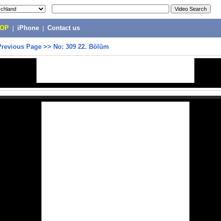
POP
|
iPhone
|
Contact us
Previous Page
>>
No: 309 22. Bölüm