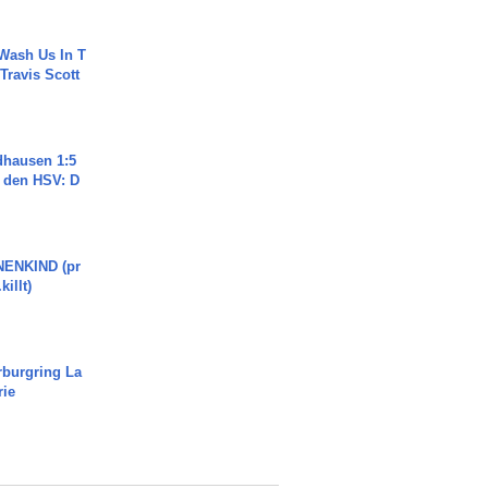
Wash Us In T
 Travis Scott
dhausen 1:5
n den HSV: D
ENKIND (pr
killt)
rburgring La
rie