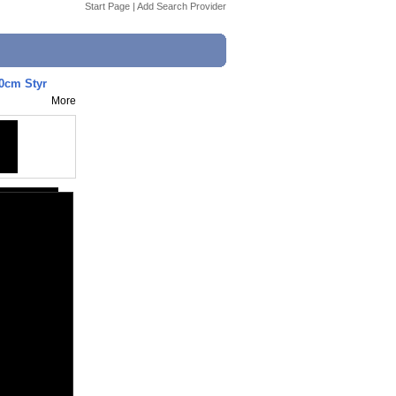
Start Page
|
Add Search Provider
0cm Styr
More