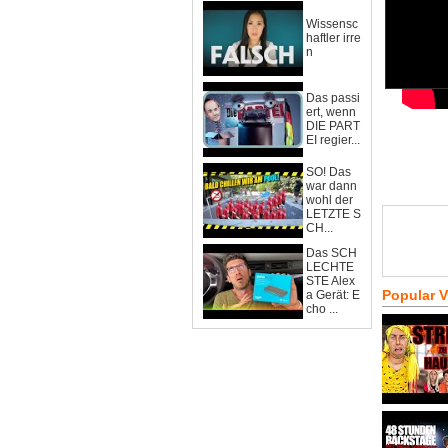
Wissensc
haftler irre
n
Das passi
ert, wenn
DIE PART
EI regier...
SO! Das
war dann
wohl der
LETZTE S
CH...
Das SCH
LECHTE
STE Alex
Popular 
a Gerät: E
cho ...