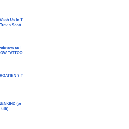
Wash Us In T
 Travis Scott
yebrows so I
BROW TATTOO
OATIEN ? T
ENKIND (pr
killt)