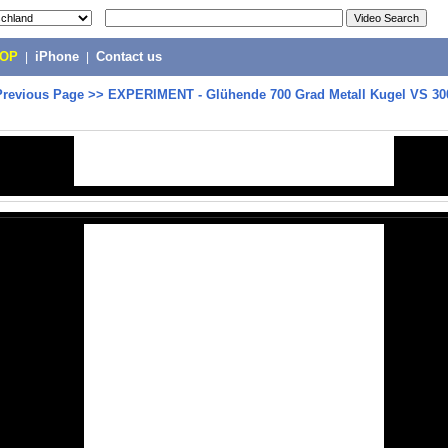
POP
|
iPhone
|
Contact us
Previous Page
>>
EXPERIMENT - Glühende 700 Grad Metall Kugel VS 30