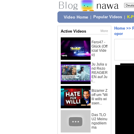
Video Home
|
Popular Videos
|
K-
Home
>>
Active Videos
More
opor
Fero47 -
Glück (Off
icial Vide
o)
Ju Julia u
nd Rezo
REAGIER
EN auf Ju
l...
Bizarrer Z
off um "Wi
lli wills wi
ssen...
Das TLO
U2 Meinu
ngsdilem
ma