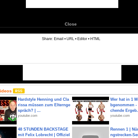
Close
6
Share:
Email
•
URL
•
Editor
•
HTML
Videos
Hardstyle Henning und Cla
Wer hat in 1 
rissa müssen zum Elternge
bgenommen - 
spräch? | ...
chende Ergeb.
youtube.com
youtube.com
48 STUNDEN BACKSTAGE
Rennen 1 | Nü
mit Felix Lobrecht | Offiziel
ngstrecken-Se