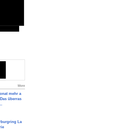
More
Monat mehr a
Das überras
..
rburgring La
rie