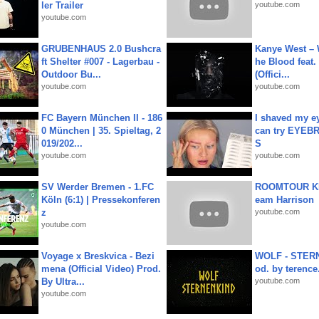
ler Trailer
youtube.com
youtube.com
GRUBENHAUS 2.0 Bushcra
Kanye West – 
ft Shelter #007 - Lagerbau -
he Blood feat.
Outdoor Bu...
(Offici...
youtube.com
youtube.com
FC Bayern München II - 186
I shaved my e
0 München | 35. Spieltag, 2
can try EYE
019/202...
S
youtube.com
youtube.com
SV Werder Bremen - 1.FC
ROOMTOUR KR
Köln (6:1) | Pressekonferen
eam Harrison
z
youtube.com
youtube.com
Voyage x Breskvica - Bezi
WOLF - STERN
mena (Official Video) Prod.
od. by terence.
By Ultra...
youtube.com
youtube.com