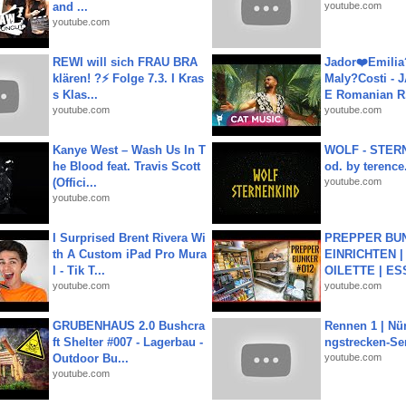
and ...
youtube.com
youtube.com
REWI will sich FRAU BRA
Jador❤️Emili
klären! ?⚡️ Folge 7.3. I Kras
Maly?Costi - 
s Klas...
E Romanian R.
youtube.com
youtube.com
Kanye West – Wash Us In T
WOLF - STERN
he Blood feat. Travis Scott
od. by terence.
(Offici...
youtube.com
youtube.com
I Surprised Brent Rivera Wi
PREPPER BUN
th A Custom iPad Pro Mura
EINRICHTEN |
l - Tik T...
OILETTE | ES
youtube.com
youtube.com
GRUBENHAUS 2.0 Bushcra
Rennen 1 | Nü
ft Shelter #007 - Lagerbau -
ngstrecken-Se
Outdoor Bu...
youtube.com
youtube.com