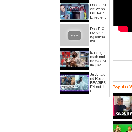
Das passi
ert, wenn
DIE PART
EI regier...
Das TLO
U2 Meinu
ngsdilem
ma
Ich zeige
euch mei
ne Stadtvi
lla | Ro...
Ju Julia u
nd Rezo
REAGIER
Popular 
EN auf Ju
l...