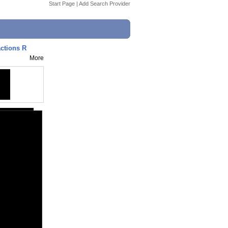
Start Page
|
Add Search Provider
ctions R
More