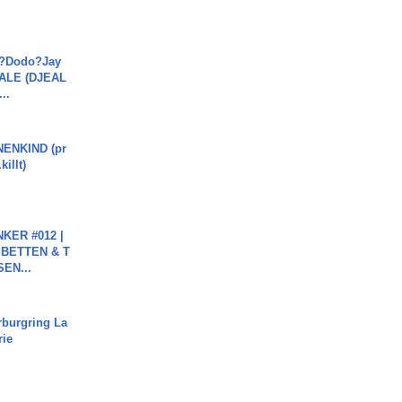
a?Dodo?Jay
JALE (DJEAL
..
ENKIND (pr
killt)
KER #012 |
 BETTEN & T
SEN...
rburgring La
rie