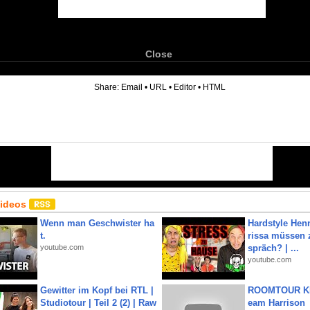
Close
6
Share:
Email
•
URL
•
Editor
•
HTML
Videos
Wenn man Geschwister ha
Hardstyle Hen
t.
rissa müssen 
youtube.com
spräch? | ...
youtube.com
Gewitter im Kopf bei RTL |
ROOMTOUR KR
Studiotour | Teil 2 (2) | Raw
eam Harrison