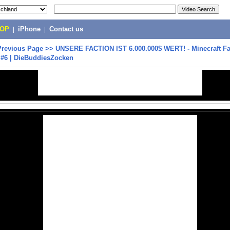
POP
|
iPhone
|
Contact us
Previous Page
>>
UNSERE FACTION IST 6.000.000$ WERT! - Minecraft Fa
6 | DieBuddiesZocken