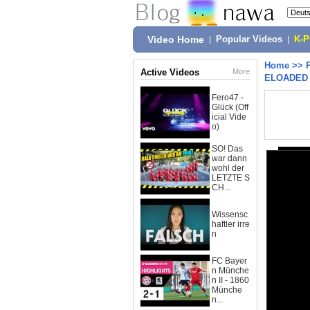
Video Home
|
Popular Videos
|
K-
Home
>>
Active Videos
More
ELOADED #
Fero47 -
Glück (Off
icial Vide
o)
SO! Das
war dann
wohl der
LETZTE S
CH...
Wissensc
haftler irre
n
FC Bayer
n Münche
n II - 1860
Münche
n...