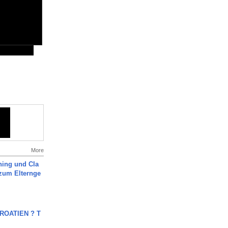
More
ning und Cla
zum Elternge
OATIEN ? T