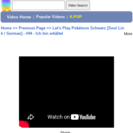
Video Home
|
Popular Videos
|
K-POP
Home
>>
Previous Page
>>
Let's Play Pokémon Schwarz [Soul Lin
k / German] - #44 - Ich bin erkältet
More
Share: