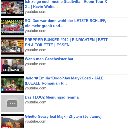
Ich zeige euch meine Stadtvilla | Room Tour X
XL | Kevin Wolte...
youtube.com
SO! Das war dann wohl der LETZTE SCHLIFF,
nie mehr granit und...
youtube.com
PREPPER BUNKER #012 | EINRICHTEN | BETT
EN & TOILETTE | ESSEN...
youtube.com
Wenn man Geschwister hat.
youtube.com
Jador❤️Emilia?Dodo?Jay Maly?Costi - JALE
(DJEALE Romanian R...
youtube.com
Das TLOU2 Meinungsdilemma
youtube.com
Ghetto Geasy feat Majk - Zhytem (Je t’aime)
youtube.com