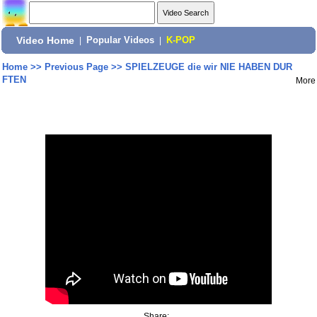
Video Home
|
Popular Videos
|
K-POP
Home
>>
Previous Page
>>
SPIELZEUGE die wir NIE HABEN DUR
FTEN
More
Share: