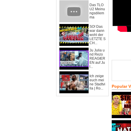
Das TLO
U2 Meinu
ngsdilem
ma
SO! Das
war dann
wohl der
LETZTE S
CH...
Ju Julia u
nd Rezo
REAGIER
EN auf Ju
l...
Ich zeige
euch mei
ne Stadtvi
Popular 
lla | Ro...