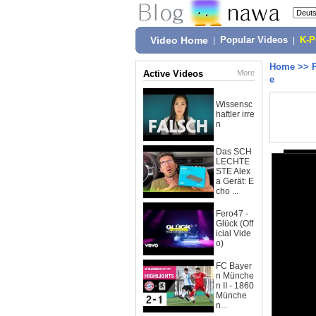
Video Home
|
Popular Videos
|
K-
Home
>>
Active Videos
More
e
Wissensc
haftler irre
n
Das SCH
LECHTE
STE Alex
a Gerät: E
cho ...
Fero47 -
Glück (Off
icial Vide
o)
FC Bayer
n Münche
n II - 1860
Münche
n...