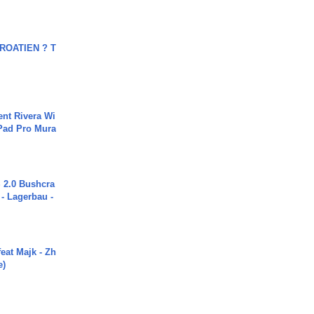
OATIEN ? T
ent Rivera Wi
Pad Pro Mura
2.0 Bushcra
 - Lagerbau -
eat Majk - Zh
e)