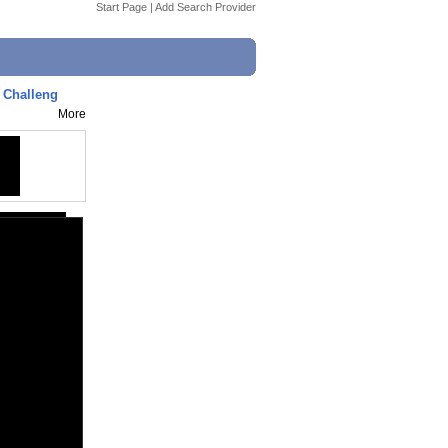
Start Page
|
Add Search Provider
 Challeng
More