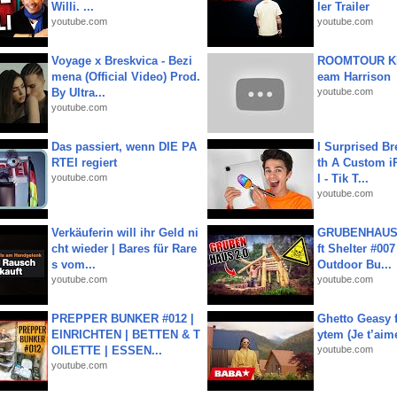
Willi. ...
ler Trailer
youtube.com
youtube.com
Voyage x Breskvica - Bezi
ROOMTOUR KR
mena (Official Video) Prod.
eam Harrison
By Ultra...
youtube.com
youtube.com
Das passiert, wenn DIE PA
I Surprised Br
RTEI regiert
th A Custom i
youtube.com
l - Tik T...
youtube.com
Verkäuferin will ihr Geld ni
GRUBENHAUS 
cht wieder | Bares für Rare
ft Shelter #007
s vom...
Outdoor Bu...
youtube.com
youtube.com
PREPPER BUNKER #012 |
Ghetto Geasy f
EINRICHTEN | BETTEN & T
ytem (Je t’aim
OILETTE | ESSEN...
youtube.com
youtube.com