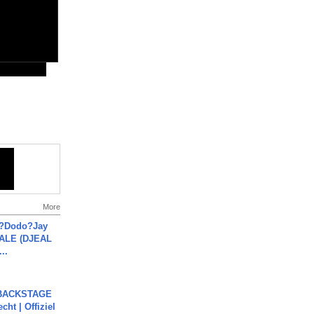
More
a?Dodo?Jay
JALE (DJEAL
..
 BACKSTAGE
cht | Offiziel