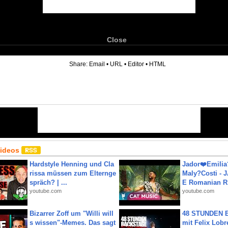
Close
6
Share:
Email
•
URL
•
Editor
•
HTML
Videos
Hardstyle Henning und Cla
Jador❤️Emili
rissa müssen zum Elternge
Maly?Costi - 
spräch? | ...
E Romanian R.
youtube.com
youtube.com
Bizarrer Zoff um "Willi will
48 STUNDEN
s wissen"-Memes. Das sagt
mit Felix Lobre