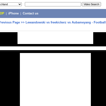
POP
|
iPhone
|
Contact us
Previous Page
>>
Lewandowski vs freekickerz vs Aubameyang - Football