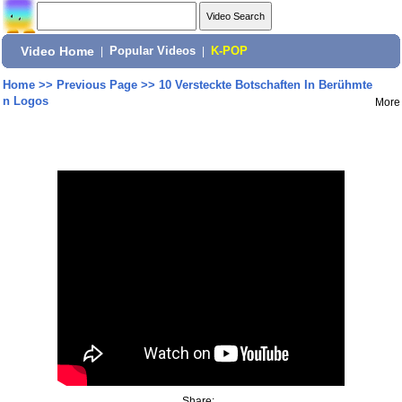
Video Home
|
Popular Videos
|
K-POP
Home
>>
Previous Page
>>
10 Versteckte Botschaften In Berühmte
n Logos
More
Share: