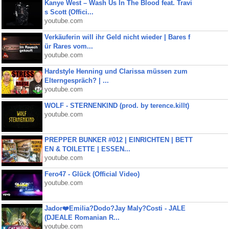
Kanye West – Wash Us In The Blood feat. Travi
s Scott (Offici...
youtube.com
Verkäuferin will ihr Geld nicht wieder | Bares f
ür Rares vom...
youtube.com
Hardstyle Henning und Clarissa müssen zum
Elterngespräch? | ...
youtube.com
WOLF - STERNENKIND (prod. by terence.killt)
youtube.com
PREPPER BUNKER #012 | EINRICHTEN | BETT
EN & TOILETTE | ESSEN...
youtube.com
Fero47 - Glück (Official Video)
youtube.com
Jador❤️Emilia?Dodo?Jay Maly?Costi - JALE
(DJEALE Romanian R...
youtube.com