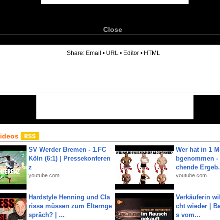
Close
6
Share:
Email
•
URL
•
Editor
•
HTML
Videos
SV Werder Bremen - 1.FC
Wer hat in 1 
Köln (6:1) | Pressekonferen
bgenommen - 
z
chende Ergeb.
youtube.com
youtube.com
Hardstyle Henning und Cla
Verkäuferin wil
rissa müssen zum Elternge
cht wieder | B
spräch? | ...
s vom...