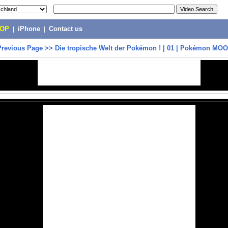
POP
|
iPhone
|
Contact us
Previous Page
>>
Die tropische Welt der Pokémon ! | 01 | Pokémon MO