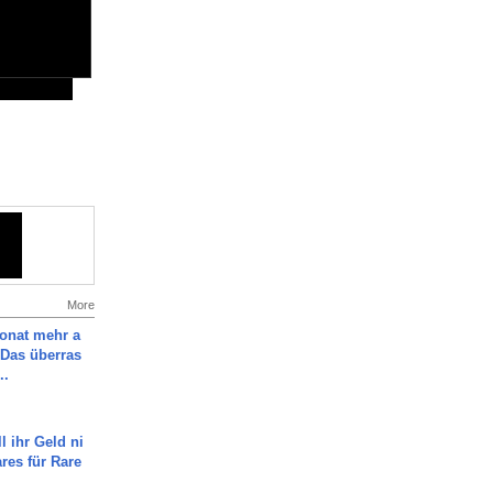
More
Monat mehr a
Das überras
..
l ihr Geld ni
ares für Rare