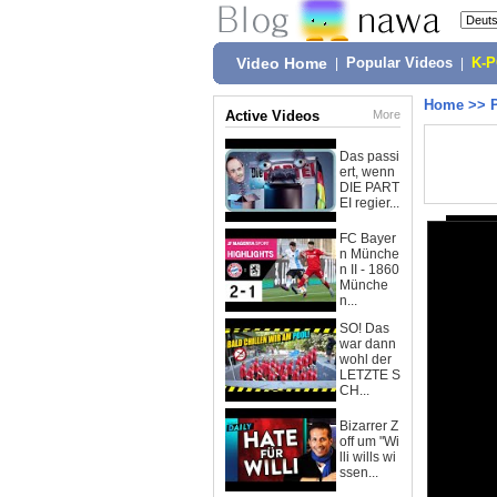
Video Home
|
Popular Videos
|
K-
Home
>>
Active Videos
More
Das passi
ert, wenn
DIE PART
EI regier...
FC Bayer
n Münche
n II - 1860
Münche
n...
SO! Das
war dann
wohl der
LETZTE S
CH...
Bizarrer Z
off um "Wi
lli wills wi
ssen...