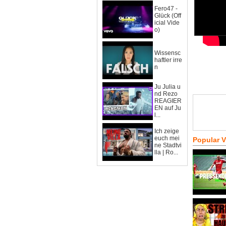
Fero47 -
Glück (Off
icial Vide
o)
Wissensc
haftler irre
n
Ju Julia u
nd Rezo
REAGIER
EN auf Ju
l...
Ich zeige
euch mei
Popular 
ne Stadtvi
lla | Ro...