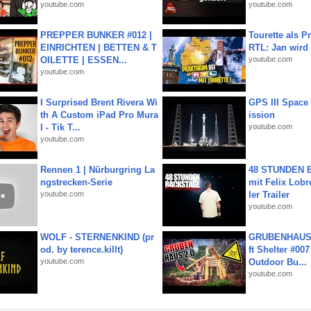
youtube.com
youtube.com
PREPPER BUNKER #012 |
Tourette als Pr
EINRICHTEN | BETTEN & T
RTL: Jan wird
OILETTE | ESSEN...
youtube.com
youtube.com
I Surprised Brent Rivera Wi
GPS III Space
th A Custom iPad Pro Mura
ission
l - Tik T...
youtube.com
youtube.com
Rennen 1 | Nürburgring La
48 STUNDEN
ngstrecken-Serie
mit Felix Lobre
youtube.com
ler Trailer
youtube.com
WOLF - STERNENKIND (pr
GRUBENHAUS 
od. by terence.killt)
ft Shelter #007
youtube.com
Outdoor Bu...
youtube.com