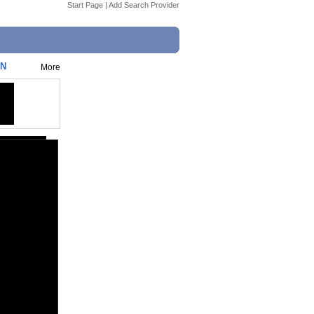
Start Page
|
Add Search Provider
ON
More