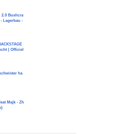
2.0 Bushcra
 - Lagerbau -
 BACKSTAGE
cht | Offiziel
chwister ha
eat Majk - Zh
e)