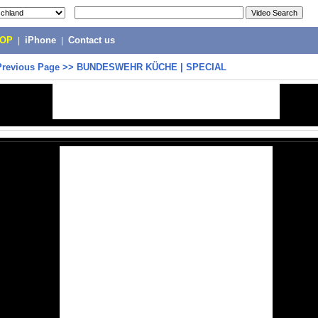
POP
|
iPhone
|
Contact us
Previous Page
>>
BUNDESWEHR KÜCHE | SPECIAL