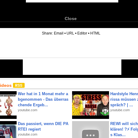
Close
6
Share:
Email
•
URL
•
Editor
•
HTML
Videos
Wer hat in 1 Monat mehr a
Hardstyle Hen
bgenommen - Das überras
rissa müssen 
chende Ergeb...
spräch? | ...
youtube.com
youtube.com
Das passiert, wenn DIE PA
REWI will si
RTEI regiert
klären! ?⚡️ Fol
youtube.com
s Klas...