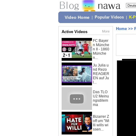
Video Home
|
Popular Videos
|
K-
Home
>>
Active Videos
More
FC Bayer
n Münche
n II - 1860
Münche
n...
Ju Julia u
nd Rezo
REAGIER
EN auf Ju
l...
Das TLO
U2 Meinu
ngsdilem
ma
Bizarrer Z
off um "Wi
lli wills wi
ssen...