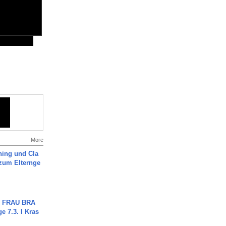
More
ning und Cla
zum Elternge
ch FRAU BRA
ge 7.3. I Kras