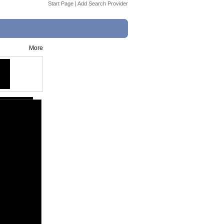
Start Page
|
Add Search Provider
More