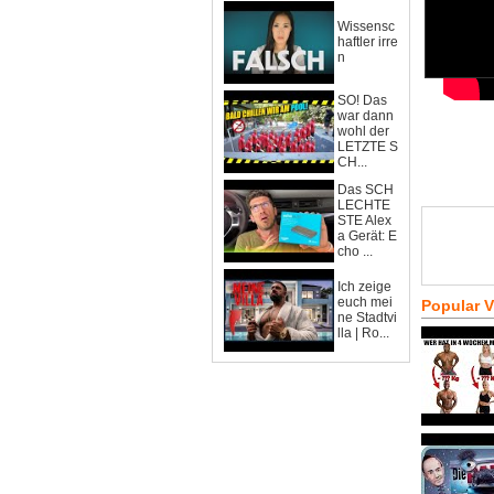
Wissensc
haftler irre
n
SO! Das
war dann
wohl der
LETZTE S
CH...
Das SCH
LECHTE
STE Alex
a Gerät: E
cho ...
Ich zeige
euch mei
Popular 
ne Stadtvi
lla | Ro...